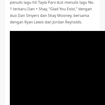
penulis lagu hit Tayla Parx ikut menulis lagu No.
1 terbaru Dan + Shay, “Glad You Exist,” dengan
duo Dan Smyers dan Shay Mooney, bersama
dengan Ryan Lewis dan Jordan Reynolds.