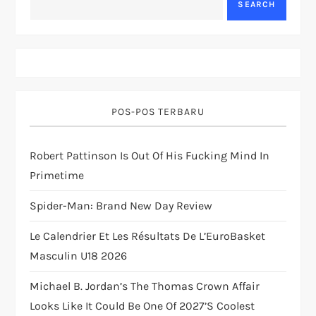
SEARCH
v
i
g
POS-POS TERBARU
a
t
Robert Pattinson Is Out Of His Fucking Mind In
Primetime
i
Spider-Man: Brand New Day Review
o
Le Calendrier Et Les Résultats De L’EuroBasket
n
Masculin U18 2026
Michael B. Jordan’s The Thomas Crown Affair
Looks Like It Could Be One Of 2027’s Coolest