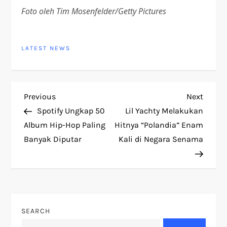
Foto oleh Tim Mosenfelder/Getty Pictures
LATEST NEWS
P
Previous
Next
Previous
Next
Post
Post
Spotify Ungkap 50
Lil Yachty Melakukan
o
Album Hip-Hop Paling
Hitnya “Polandia” Enam
Banyak Diputar
Kali di Negara Senama
s
t
n
SEARCH
a