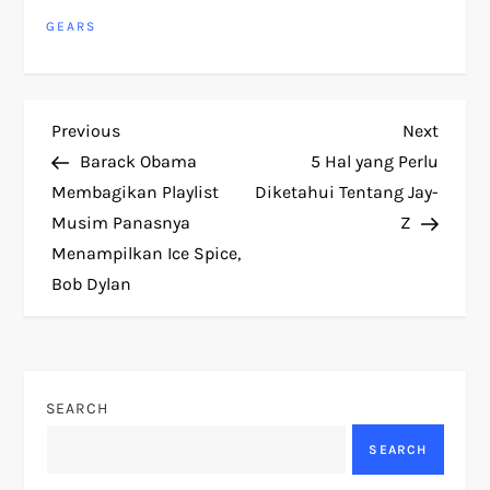
GEARS
P
Previous
Next
Previous
Next
Post
Post
Barack Obama
5 Hal yang Perlu
o
Membagikan Playlist
Diketahui Tentang Jay-
Musim Panasnya
Z
s
Menampilkan Ice Spice,
t
Bob Dylan
n
a
SEARCH
v
SEARCH