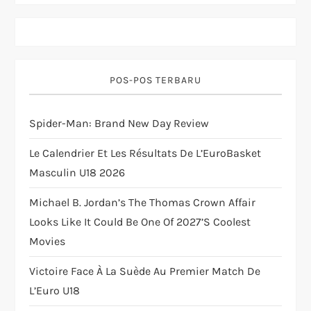
i
g
a
POS-POS TERBARU
t
Spider-Man: Brand New Day Review
i
Le Calendrier Et Les Résultats De L’EuroBasket
o
Masculin U18 2026
n
Michael B. Jordan’s The Thomas Crown Affair
Looks Like It Could Be One Of 2027’s Coolest
Movies
Victoire Face À La Suède Au Premier Match De
L’Euro U18