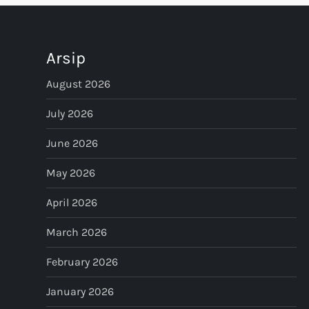
n
Arsip
a
August 2026
v
July 2026
i
June 2026
g
May 2026
a
April 2026
t
March 2026
i
February 2026
o
January 2026