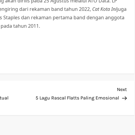
ng akan dirilis pada 25 Agustus melalui ATO Data. LP
 pengiring dari rekaman band tahun 2022,
Cat Kota Ini
juga
is Staples dan rekaman pertama band dengan anggota
d pada tahun 2011.
Nex
Next
Pos
tual
5 Lagu Rascal Flatts Paling Emosional