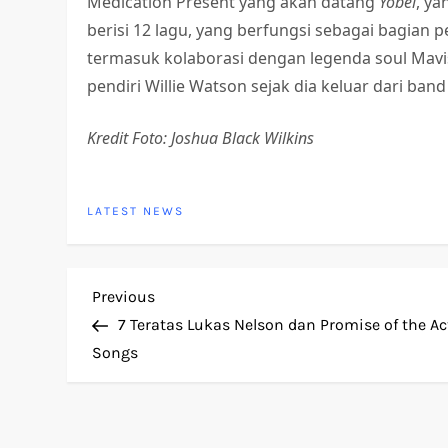
Medication Present yang akan datang
Yobel
, ya
berisi 12 lagu, yang berfungsi sebagai bagian
termasuk kolaborasi dengan legenda soul Mav
pendiri Willie Watson sejak dia keluar dari ban
Kredit Foto: Joshua Black Wilkins
LATEST NEWS
P
Previous
Previous
Post
7 Teratas Lukas Nelson dan Promise of the Ac
o
Songs
s
t