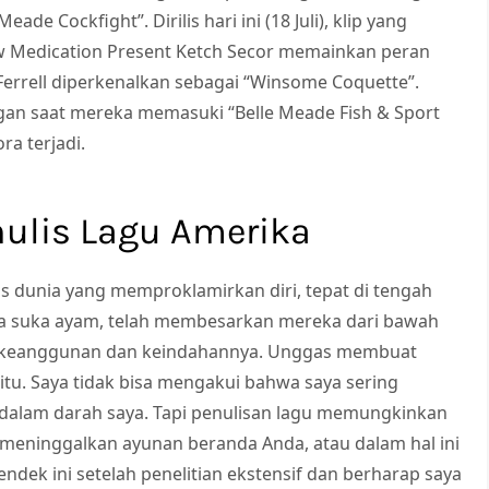
de Cockfight”. Dirilis hari ini (18 Juli), klip yang
ow Medication Present Ketch Secor memainkan peran
Ferrell diperkenalkan sebagai “Winsome Coquette”.
an saat mereka memasuki “Belle Meade Fish & Sport
ra terjadi.
nulis Lagu Amerika
 dunia yang memproklamirkan diri, tepat di tengah
aya suka ayam, telah membesarkan mereka dari bawah
at keanggunan dan keindahannya. Unggas membuat
itu. Saya tidak bisa mengakui bahwa saya sering
dalam darah saya. Tapi penulisan lagu memungkinkan
 meninggalkan ayunan beranda Anda, atau dalam hal ini
ndek ini setelah penelitian ekstensif dan berharap saya