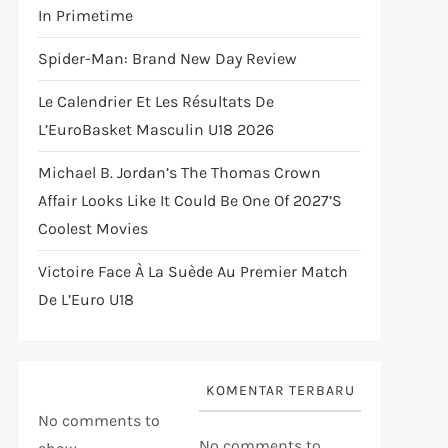
In Primetime
Spider-Man: Brand New Day Review
Le Calendrier Et Les Résultats De
L’EuroBasket Masculin U18 2026
Michael B. Jordan’s The Thomas Crown
Affair Looks Like It Could Be One Of 2027’s
Coolest Movies
Victoire Face À La Suède Au Premier Match
De L’Euro U18
KOMENTAR TERBARU
No comments to
No comments to