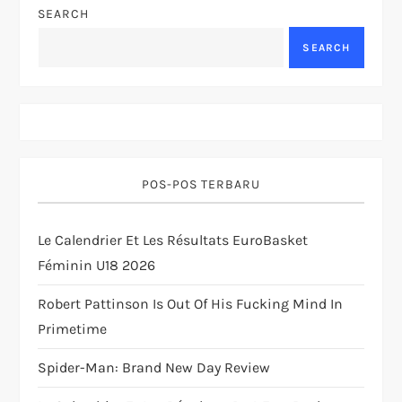
a
SEARCH
v
SEARCH
i
g
a
POS-POS TERBARU
t
Le Calendrier Et Les Résultats EuroBasket
i
Féminin U18 2026
o
Robert Pattinson Is Out Of His Fucking Mind In
Primetime
n
Spider-Man: Brand New Day Review