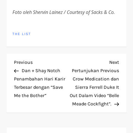
Foto oleh Shervin Lainez / Courtesy of Sacks & Co.
THE LIST
P
Previous
Next
Previous
Next
Post
Post
Dan + Shay Notch
Pertunjukan Previous
o
Penambahan Hari Karir
Crow Medication dan
Terbesar dengan “Save
Sierra Ferrell Duke It
s
Me the Bother”
Out Dalam Video “Belle
t
Meade Cockfight”.
n