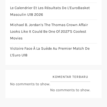
o
Le Calendrier Et Les Résultats De L’EuroBasket
n
Masculin U18 2026
Michael B. Jordan’s The Thomas Crown Affair
Looks Like It Could Be One Of 2027’s Coolest
Movies
Victoire Face À La Suède Au Premier Match De
L’Euro U18
KOMENTAR TERBARU
No comments to show.
No comments to show.