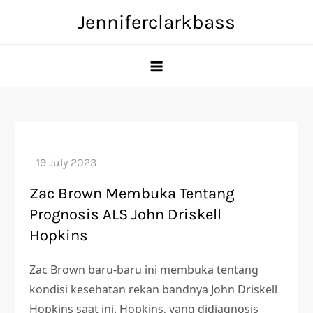
Skip
Jenniferclarkbass
to
content
Zac Brown Membuka Tentang
Prognosis ALS John Driskell
Hopkins
Zac Brown baru-baru ini membuka tentang
kondisi kesehatan rekan bandnya John Driskell
Hopkins saat ini. Hopkins, yang didiagnosis