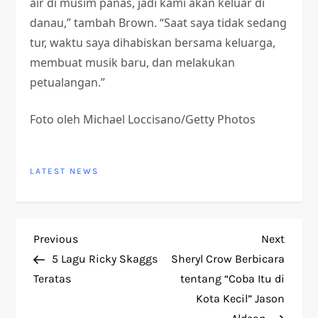
air di musim panas, jadi kami akan keluar di
danau,” tambah Brown. “Saat saya tidak sedang
tur, waktu saya dihabiskan bersama keluarga,
membuat musik baru, dan melakukan
petualangan.”
Foto oleh Michael Loccisano/Getty Photos
LATEST NEWS
P
Previous
Next
Previous
Next
Post
Post
5 Lagu Ricky Skaggs
Sheryl Crow Berbicara
o
Teratas
tentang “Coba Itu di
Kota Kecil” Jason
s