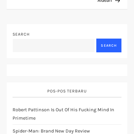
Aldean
t
n
SEARCH
a
SEARCH
v
i
g
POS-POS TERBARU
a
t
Robert Pattinson Is Out Of His Fucking Mind In
Primetime
i
Spider-Man: Brand New Day Review