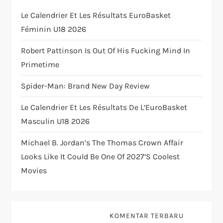
t
Le Calendrier Et Les Résultats EuroBasket
Féminin U18 2026
i
Robert Pattinson Is Out Of His Fucking Mind In
o
Primetime
n
Spider-Man: Brand New Day Review
Le Calendrier Et Les Résultats De L’EuroBasket
Masculin U18 2026
Michael B. Jordan’s The Thomas Crown Affair
Looks Like It Could Be One Of 2027’s Coolest
Movies
KOMENTAR TERBARU