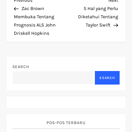
P
Previous
Next
Post
Post
Zac Brown
5 Hal yang Perlu
o
Membuka Tentang
Diketahui Tentang
Prognosis ALS John
Taylor Swift
s
Driskell Hopkins
t
n
SEARCH
a
SEARCH
v
i
g
POS-POS TERBARU
a