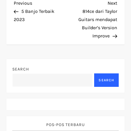
P
Previous
Next
Previous
Next
Post
Post
5 Banjo Terbaik
814ce dari Taylor
o
2023
Guitars mendapat
Builder’s Version
s
Improve
t
n
SEARCH
a
SEARCH
v
i
g
POS-POS TERBARU
a