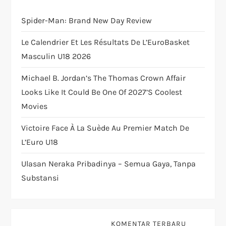
t
Spider-Man: Brand New Day Review
i
Le Calendrier Et Les Résultats De L’EuroBasket
Masculin U18 2026
o
Michael B. Jordan’s The Thomas Crown Affair
n
Looks Like It Could Be One Of 2027’s Coolest
Movies
Victoire Face À La Suède Au Premier Match De
L’Euro U18
Ulasan Neraka Pribadinya – Semua Gaya, Tanpa
Substansi
KOMENTAR TERBARU