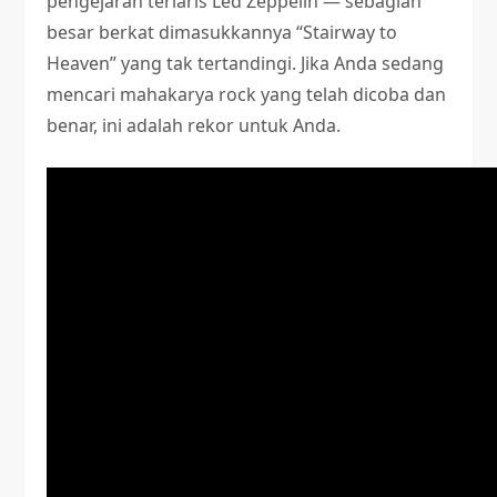
pengejaran terlaris Led Zeppelin — sebagian
besar berkat dimasukkannya “Stairway to
Heaven” yang tak tertandingi. Jika Anda sedang
mencari mahakarya rock yang telah dicoba dan
benar, ini adalah rekor untuk Anda.