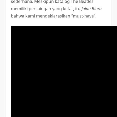
sederhana. Meskipun katalog The Beatles
memiliki persaingan yang ketat, itu
Jalan Biara
bahwa kami mendeklarasikan “must-have”.