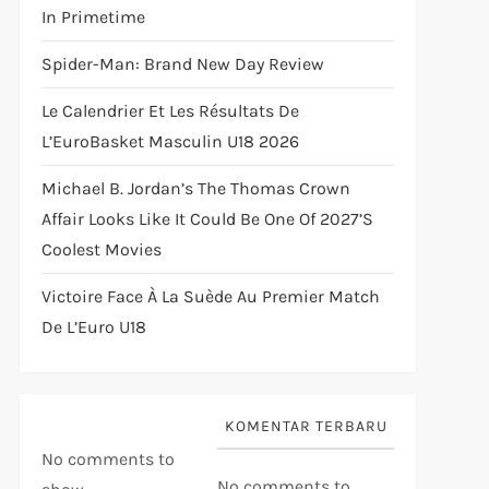
In Primetime
Spider-Man: Brand New Day Review
Le Calendrier Et Les Résultats De
L’EuroBasket Masculin U18 2026
Michael B. Jordan’s The Thomas Crown
Affair Looks Like It Could Be One Of 2027’s
Coolest Movies
Victoire Face À La Suède Au Premier Match
De L’Euro U18
KOMENTAR TERBARU
No comments to
No comments to