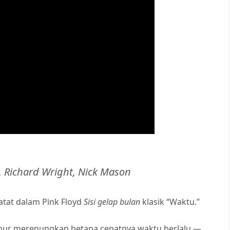
r, Richard Wright, Nick Mason
catat dalam Pink Floyd
Sisi gelap bulan
klasik “Waktu.”
mour merenungkan betapa cepatnya waktu berlalu —