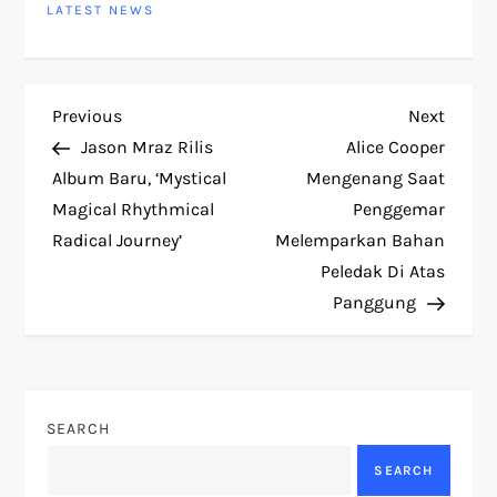
LATEST NEWS
P
Previous
Next
Previous
Next
Post
Post
Jason Mraz Rilis
Alice Cooper
o
Album Baru, ‘Mystical
Mengenang Saat
Magical Rhythmical
Penggemar
s
Radical Journey’
Melemparkan Bahan
t
Peledak Di Atas
Panggung
n
a
v
SEARCH
SEARCH
i