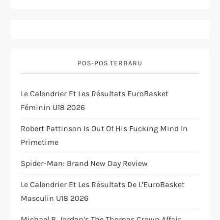
g
a
t
POS-POS TERBARU
i
Le Calendrier Et Les Résultats EuroBasket
Féminin U18 2026
o
Robert Pattinson Is Out Of His Fucking Mind In
n
Primetime
Spider-Man: Brand New Day Review
Le Calendrier Et Les Résultats De L’EuroBasket
Masculin U18 2026
Michael B. Jordan’s The Thomas Crown Affair