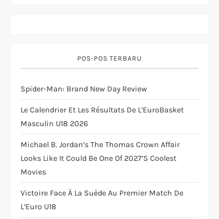
v
i
g
POS-POS TERBARU
a
Spider-Man: Brand New Day Review
t
Le Calendrier Et Les Résultats De L’EuroBasket
i
Masculin U18 2026
o
Michael B. Jordan’s The Thomas Crown Affair
Looks Like It Could Be One Of 2027’s Coolest
n
Movies
Victoire Face À La Suède Au Premier Match De
L’Euro U18