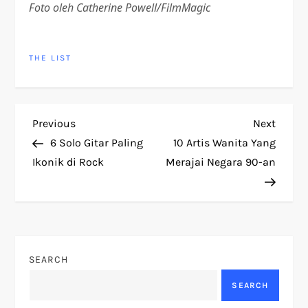
Foto oleh Catherine Powell/FilmMagic
THE LIST
P
Previous
Next
Previous
Next
Post
Post
6 Solo Gitar Paling
10 Artis Wanita Yang
o
Ikonik di Rock
Merajai Negara 90-an
s
t
n
SEARCH
a
SEARCH