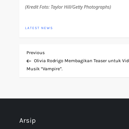
(Kredit Foto: Taylor Hill/Getty Photographs)
LATEST NEWS
P
Previous
Previous
Post
Olivia Rodrigo Membagikan Teaser untuk Vi
o
Musik “Vampire”.
s
t
n
Arsip
a