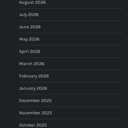
August 2026
v
July 2026
i
June 2026
g
May 2026
a
April 2026
t
March 2026
i
February 2026
o
January 2026
n
December 2025
November 2025
October 2025