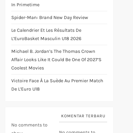
In Primetime
Spider-Man: Brand New Day Review
Le Calendrier Et Les Résultats De
L’EuroBasket Masculin U18 2026
Michael B. Jordan’s The Thomas Crown
Affair Looks Like It Could Be One Of 2027’s
Coolest Movies
Victoire Face À La Suède Au Premier Match
De L’Euro U18
KOMENTAR TERBARU
No comments to
No comments to