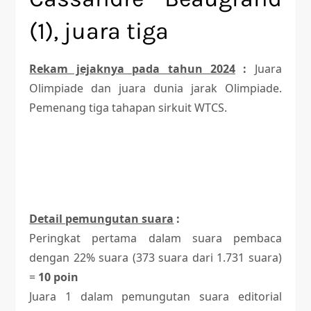
(1), juara tiga
Rekam jejaknya pada tahun 2024
:
Juara
Olimpiade dan juara dunia jarak Olimpiade.
Pemenang tiga tahapan sirkuit WTCS.
Detail pemungutan suara
:
Peringkat pertama dalam suara pembaca
dengan 22% suara (373 suara dari 1.731 suara)
=
10 poin
Juara 1 dalam pemungutan suara editorial