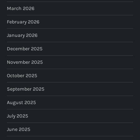
March 2026
February 2026
January 2026
December 2025
November 2025
October 2025
September 2025
August 2025
July 2025
June 2025