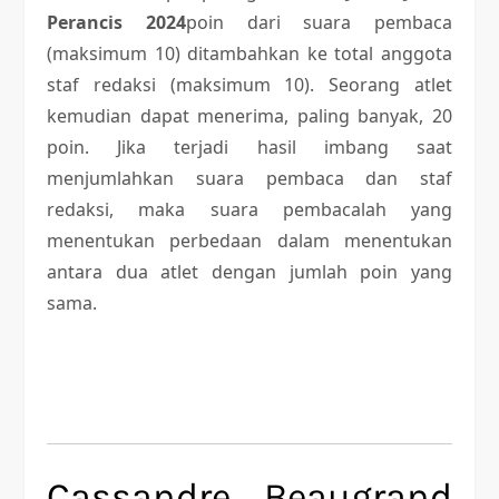
Perancis 2024
poin dari suara pembaca
(maksimum 10) ditambahkan ke total anggota
staf redaksi (maksimum 10). Seorang atlet
kemudian dapat menerima, paling banyak, 20
poin. Jika terjadi hasil imbang saat
menjumlahkan suara pembaca dan staf
redaksi, maka suara pembacalah yang
menentukan perbedaan dalam menentukan
antara dua atlet dengan jumlah poin yang
sama.
Cassandre Beaugrand