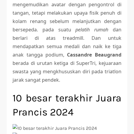
mengemudikan avatar dengan pengontrol di
tangan, tetapi melakukan upaya fisik penuh di
kolam renang sebelum melanjutkan dengan
bersepeda. pada suatu
pelatih rumah
dan
berlari di atas treadmill. Dan untuk
mendapatkan semua medali dan naik ke tiga
anak tangga podium,
Cassandre Beaugrand
berada di urutan ketiga di SuperTri, kejuaraan
swasta yang mengkhususkan diri pada triatlon
jarak sangat pendek.
10 besar terakhir Juara
Prancis 2024