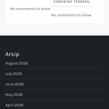
KOMENTAR TERBARU
No comments to show.
No comments to show.
Arsip
August 2026
July 2026
June 2026
May 2026
April 2026