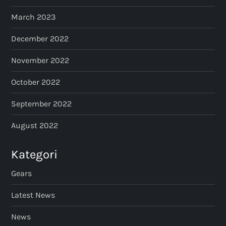
March 2023
December 2022
November 2022
October 2022
September 2022
August 2022
Kategori
Gears
Latest News
News