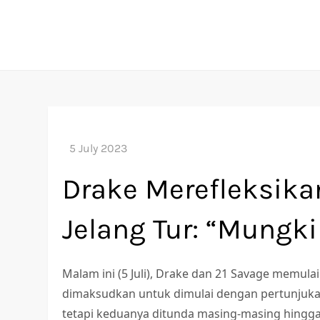
Skip
to
content
Drake Merefleksika
Jelang Tur: “Mungk
Malam ini (5 Juli), Drake dan 21 Savage memulai t
dimaksudkan untuk dimulai dengan pertunjukan
tetapi keduanya ditunda masing-masing hingg