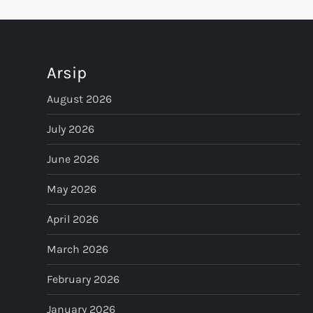
t
n
Arsip
a
August 2026
v
July 2026
i
June 2026
g
May 2026
a
April 2026
t
March 2026
i
February 2026
o
January 2026