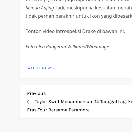
Semua Anjing
. Jadi, meskipun ia kesulitan me
tidak pernah berakhir untuk ikon yang dibesark
Tonton video introspeksi Drake di bawah ini.
Foto oleh Pangeran Williams/Wireimage
LATEST NEWS
P
Previous
Previous
Post
Taylor Swift Menambahkan 14 Tanggal Lagi k
o
Eras Tour Bersama Paramore
s