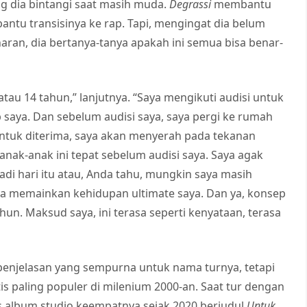
g dia bintangi saat masih muda.
Degrassi
membantu
ntu transisinya ke rap. Tapi, mengingat dia belum
ran, dia bertanya-tanya apakah ini semua bisa benar-
 atau 14 tahun,” lanjutnya. “Saya mengikuti audisi untuk
saya. Dan sebelum audisi saya, saya pergi ke rumah
 untuk diterima, saya akan menyerah pada tekanan
nak-anak ini tepat sebelum audisi saya. Saya agak
di hari itu atau, Anda tahu, mungkin saya masih
ya memainkan kehidupan ultimate saya. Dan ya, konsep
hun. Maksud saya, ini terasa seperti kenyataan, terasa
enjelasan yang sempurna untuk nama turnya, tetapi
 paling populer di milenium 2000-an. Saat tur dengan
is album studio keempatnya sejak 2020 berjudul
Untuk