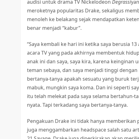
audisi untuk drama TV Nickelodeon
Degrassi
yan
meroketnya popularitas Drake, sekaligus memba
menoleh ke belakang sejak mendapatkan ketena
benar menjadi “kabur”.
“Saya kembali ke hari ini ketika saya berusia 13
acara TV yang pada akhirnya membentuk hidup 
anak ini dan saya, saya kira, karena keinginan
teman sebaya, dan saya menjadi tinggi dengan a
bertanya-tanya apakah sesuatu yang buruk terja
mabuk, mungkin saya koma. Dan ini seperti sa
itu telah melekat pada saya selama bertahun-ta
nyata. Tapi terkadang saya bertanya-tanya.
Pengakuan Drake ini tidak hanya memberikan p
juga menggambarkan headspace salah satu artis
21 Savage, Drake juga diperkirakan akan meril