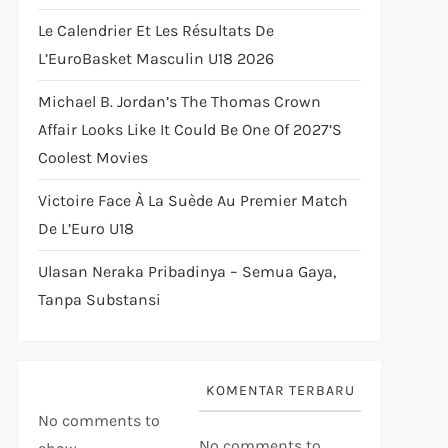
Le Calendrier Et Les Résultats De
L’EuroBasket Masculin U18 2026
Michael B. Jordan’s The Thomas Crown
Affair Looks Like It Could Be One Of 2027’s
Coolest Movies
Victoire Face À La Suède Au Premier Match
De L’Euro U18
Ulasan Neraka Pribadinya – Semua Gaya,
Tanpa Substansi
KOMENTAR TERBARU
No comments to
No comments to