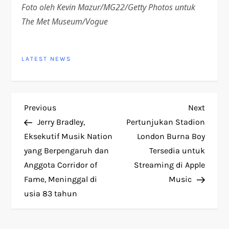
Foto oleh Kevin Mazur/MG22/Getty Photos untuk
The Met Museum/Vogue
LATEST NEWS
P
Previous
Next
Previous
Next
Post
Post
Jerry Bradley,
Pertunjukan Stadion
o
Eksekutif Musik Nation
London Burna Boy
yang Berpengaruh dan
Tersedia untuk
s
Anggota Corridor of
Streaming di Apple
t
Fame, Meninggal di
Music
usia 83 tahun
n