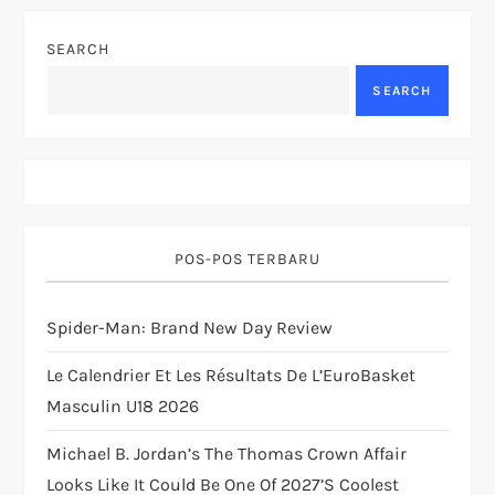
a
v
SEARCH
SEARCH
i
g
a
t
POS-POS TERBARU
i
Spider-Man: Brand New Day Review
o
Le Calendrier Et Les Résultats De L’EuroBasket
Masculin U18 2026
n
Michael B. Jordan’s The Thomas Crown Affair
Looks Like It Could Be One Of 2027’s Coolest