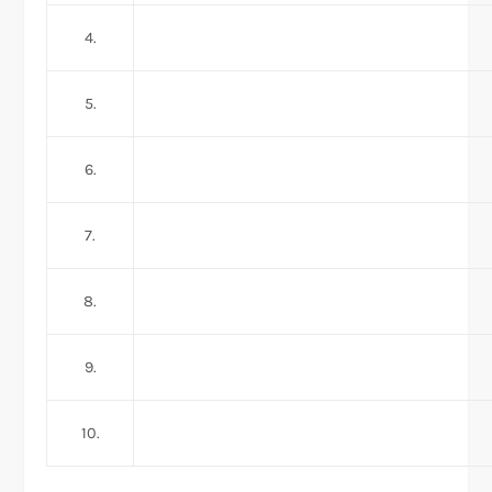
4.
5.
6.
7.
8.
9.
10.