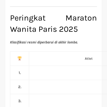
Peringkat Maraton
Wanita Paris 2025
Klasifikasi resmi diperbarui di akhir lomba.
Atlet
1.
2.
3.