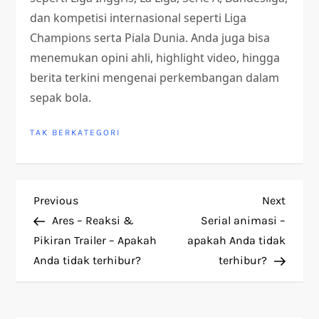
dan kompetisi internasional seperti Liga
Champions serta Piala Dunia. Anda juga bisa
menemukan opini ahli, highlight video, hingga
berita terkini mengenai perkembangan dalam
sepak bola.
TAK BERKATEGORI
P
Previous
Next
Previous
Next
Post
Post
Ares – Reaksi &
Serial animasi –
o
Pikiran Trailer – Apakah
apakah Anda tidak
Anda tidak terhibur?
terhibur?
s
t