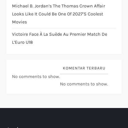
n
Michael B. Jordan’s The Thomas Crown Affair
Looks Like It Could Be One Of 2027’s Coolest
Movies
Victoire Face À La Suède Au Premier Match De
L’Euro U18
KOMENTAR TERBARU
No comments to show.
No comments to show.