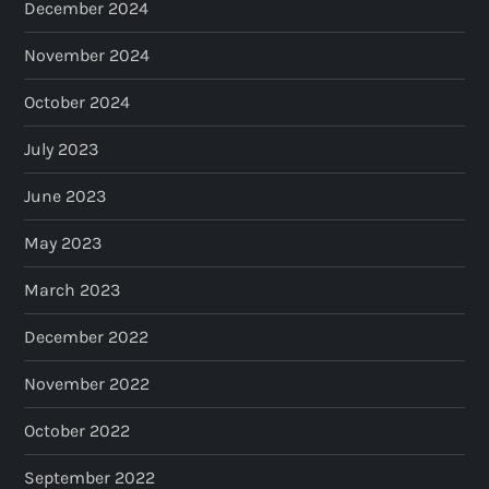
December 2024
November 2024
October 2024
July 2023
June 2023
May 2023
March 2023
December 2022
November 2022
October 2022
September 2022