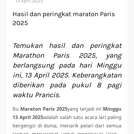
Hasil dan peringkat maraton Paris
2025
Temukan hasil dan peringkat
Marathon Paris 2025, yang
berlangsung pada hari Minggu
ini, 13 April 2025. Keberangkatan
diberikan pada pukul 8 pagi
waktu Prancis.
Itu
Maraton Paris 2025
yang terjadi ini
Minggu
13 April 2025
adalah salah satu acara lari paling
bergengsi di dunia, menarik pelari dari semua
lapisan masyarakat untuk menelusuri jalan -