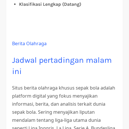
Klasifikasi Lengkap (Datang)
Berita Olahraga
Jadwal pertadingan malam
ini
Situs berita olahraga khusus sepak bola adalah
platform digital yang fokus menyajikan
informasi, berita, dan analisis terkait dunia
sepak bola. Sering menyajikan liputan
mendalam tentang liga-liga utama dunia
seperti Liga Inggris, La Liga, Serie A, Bundesliga,