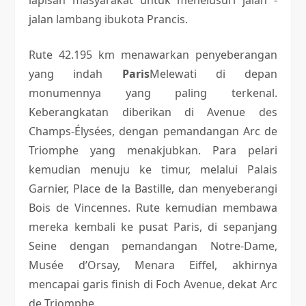
jalan lambang ibukota Prancis.
Rute 42.195 km menawarkan penyeberangan
yang indah
Paris
Melewati di depan
monumennya yang paling terkenal.
Keberangkatan diberikan di Avenue des
Champs-Élysées, dengan pemandangan Arc de
Triomphe yang menakjubkan.
Para pelari
kemudian menuju ke timur, melalui Palais
Garnier, Place de la Bastille, dan menyeberangi
Bois de Vincennes.
Rute kemudian membawa
mereka kembali ke pusat Paris, di sepanjang
Seine dengan pemandangan Notre-Dame,
Musée d’Orsay, Menara Eiffel, akhirnya
mencapai garis finish di Foch Avenue, dekat Arc
de Triomphe.