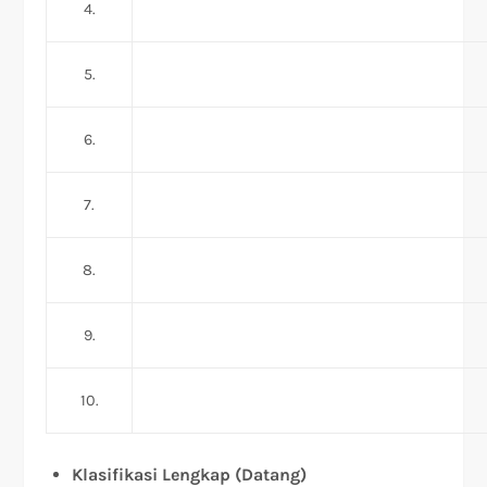
4.
5.
6.
7.
8.
9.
10.
Klasifikasi Lengkap (Datang)