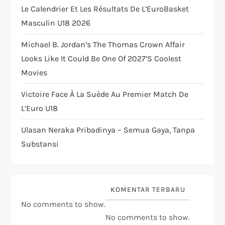
t
Le Calendrier Et Les Résultats De L’EuroBasket
i
Masculin U18 2026
o
Michael B. Jordan’s The Thomas Crown Affair
Looks Like It Could Be One Of 2027’s Coolest
n
Movies
Victoire Face À La Suède Au Premier Match De
L’Euro U18
Ulasan Neraka Pribadinya – Semua Gaya, Tanpa
Substansi
KOMENTAR TERBARU
No comments to show.
No comments to show.