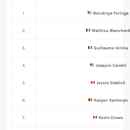
1.
Buruknya Feringa
2.
Mathieu Blanchar
3.
Guillaume Grima
4.
Joaquin Candel
5.
Jessie Gladish
6.
Kasper Vanherpe
7.
Kevin Crowe