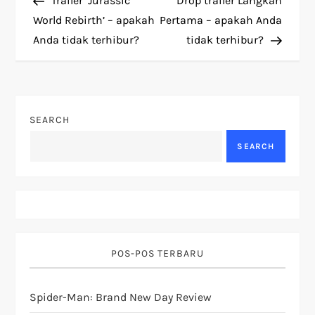
Trailer ‘Jurassic
Drop trailer Langkah
o
World Rebirth’ – apakah
Pertama – apakah Anda
Anda tidak terhibur?
tidak terhibur?
s
t
n
SEARCH
a
SEARCH
v
i
g
POS-POS TERBARU
a
Spider-Man: Brand New Day Review