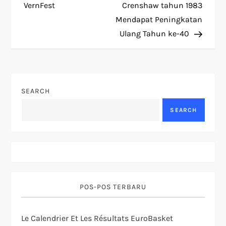
VernFest
Crenshaw tahun 1983
s
Mendapat Peningkatan
t
Ulang Tahun ke-40
n
a
SEARCH
v
SEARCH
i
g
a
POS-POS TERBARU
t
Le Calendrier Et Les Résultats EuroBasket