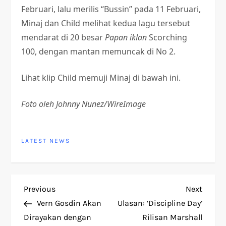
Februari, lalu merilis “Bussin” pada 11 Februari,
Minaj dan Child melihat kedua lagu tersebut
mendarat di 20 besar
Papan iklan
Scorching
100, dengan mantan memuncak di No 2.
Lihat klip Child memuji Minaj di bawah ini.
Foto oleh Johnny Nunez/WireImage
LATEST NEWS
P
Previous
Next
Previous
Next
Post
Post
Vern Gosdin Akan
Ulasan: ‘Discipline Day’
o
Dirayakan dengan
Rilisan Marshall