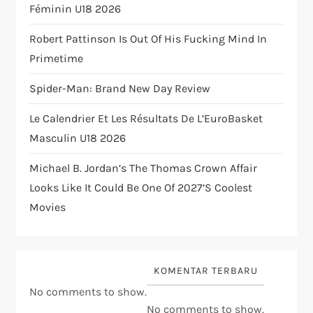
i
Féminin U18 2026
o
Robert Pattinson Is Out Of His Fucking Mind In
Primetime
n
Spider-Man: Brand New Day Review
Le Calendrier Et Les Résultats De L’EuroBasket
Masculin U18 2026
Michael B. Jordan’s The Thomas Crown Affair
Looks Like It Could Be One Of 2027’s Coolest
Movies
KOMENTAR TERBARU
No comments to show.
No comments to show.