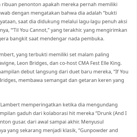
a ribuan penonton apakah mereka pernah memiliki
jawab dengan mengatakan bahwa dia adalah “bukti
taan, saat dia didukung melalui lagu-lagu penuh aksi
ya, “‘Til You Cannot,” yang terakhir. yang mengirimkan
gera bangkit saat mendengar nada pembuka.
mbert, yang terbukti memiliki set malam paling
vigne, Leon Bridges, dan co-host CMA Fest Elle King.
ampilan debut langsung dari duet baru mereka, “If You
 Bridges, membawa semangat dan getaran keren yang
le,” Lambert memperingatkan ketika dia mengundang
mpilan gaduh dari kolaborasi hit mereka “Drunk (And I
on gusar. dari awal sampai akhir. Menyusul
nya yang sekarang menjadi klasik, “Gunpowder and