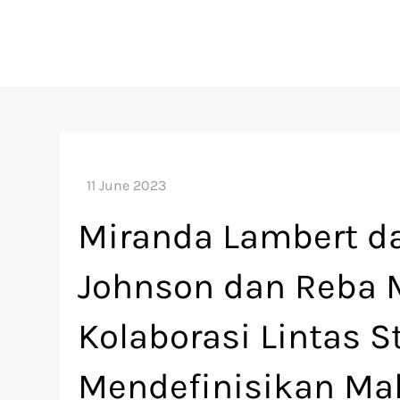
Skip
to
content
Miranda Lambert da
Johnson dan Reba M
Kolaborasi Lintas S
Mendefinisikan Ma