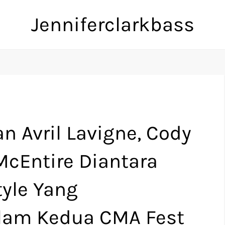
Jenniferclarkbass
n Avril Lavigne, Cody
cEntire Diantara
tyle Yang
lam Kedua CMA Fest