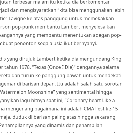
utan terbesar malam itu ketika dia berkomentar
rjadi dan mengisyaratkan “kita bisa menggunakan lebih
stie” Lavigne ke atas panggung untuk memekakkan
 person pop-punk membantu Lambert menyelesaikan
esayangannya yang membantu menentukan adegan pop-
mbuat penonton segala usia ikut bernyanyi.
s yang dirujuk Lambert ketika dia mengundang King
 tahun 1978, “Texas (Once I Die)” dengannya selama
ereta dan turun ke panggung bawah untuk mendekati
emar di barisan depan. Itu adalah salah satu sorotan
ri “Watermelon Moonshine” yang sentimental hingga
ikan lagu hitnya saat ini, “Coronary heart Like a
siana mengenang bagaimana ini adalah CMA Fest ke-15
maja, duduk di barisan paling atas hingga sekarang
. Penampilannya yang dinamis dan penampilan