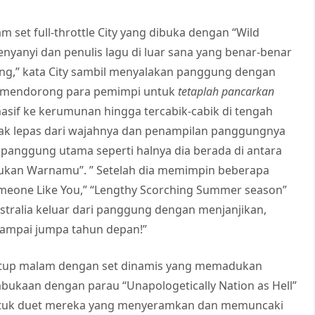
 set full-throttle City yang dibuka dengan “Wild
enyanyi dan penulis lagu di luar sana yang benar-benar
g,” kata City sambil menyalakan panggung dengan
ng mendorong para pemimpi untuk
tetaplah pancarkan
asif ke kerumunan hingga tercabik-cabik di tengah
idak lepas dari wajahnya dan penampilan panggungnya
i panggung utama seperti halnya dia berada di antara
Bukan Warnamu”. ” Setelah dia memimpin beberapa
Someone Like You,” “Lengthy Scorching Summer season”
stralia keluar dari panggung dengan menjanjikan,
 sampai jumpa tahun depan!”
enutup malam dengan set dinamis yang memadukan
mbukaan dengan parau “Unapologetically Nation as Hell”
tuk duet mereka yang menyeramkan dan memuncaki