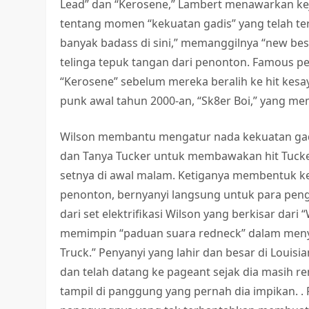
Lead” dan “Kerosene,” Lambert menawarkan kej
tentang momen “kekuatan gadis” yang telah te
banyak badass di sini,” memanggilnya “new be
telinga tepuk tangan dari penonton. Famous
“Kerosene” sebelum mereka beralih ke hit k
punk awal tahun 2000-an, “Sk8er Boi,” yang me
Wilson membantu mengatur nada kekuatan gadi
dan Tanya Tucker untuk membawakan hit Tucker
setnya di awal malam. Ketiganya membentuk k
penonton, bernyanyi langsung untuk para pengg
dari set elektrifikasi Wilson yang berkisar da
memimpin “paduan suara redneck” dalam menyany
Truck.” Penyanyi yang lahir dan besar di Loui
dan telah datang ke pageant sejak dia masih re
tampil di panggung yang pernah dia impikan. 