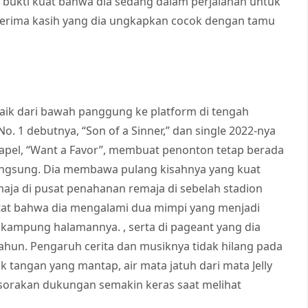
ukti kuat bahwa dia sedang dalam perjalanan untuk
 terima kasih yang dia ungkapkan cocok dengan tamu
aik dari bawah panggung ke platform di tengah
o. 1 debutnya, “Son of a Sinner,” dan single 2022-nya
hapel, “Want a Favor”, membuat penonton tetap berada
langsung. Dia membawa pulang kisahnya yang kuat
aja di pusat penahanan remaja di sebelah stadion
tat bahwa dia mengalami dua mimpi yang menjadi
 kampung halamannya. , serta di pageant yang dia
hun. Pengaruh cerita dan musiknya tidak hilang pada
angan yang mantap, air mata jatuh dari mata Jelly
orakan dukungan semakin keras saat melihat