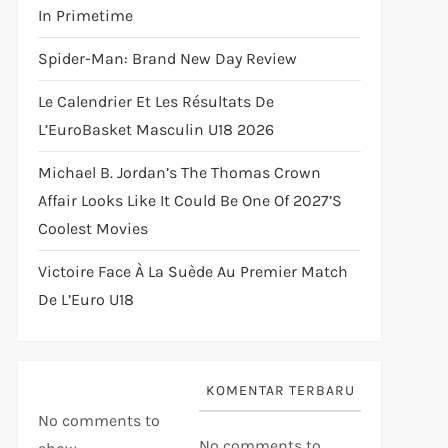
In Primetime
Spider-Man: Brand New Day Review
Le Calendrier Et Les Résultats De
L’EuroBasket Masculin U18 2026
Michael B. Jordan’s The Thomas Crown
Affair Looks Like It Could Be One Of 2027’s
Coolest Movies
Victoire Face À La Suède Au Premier Match
De L’Euro U18
KOMENTAR TERBARU
No comments to
No comments to