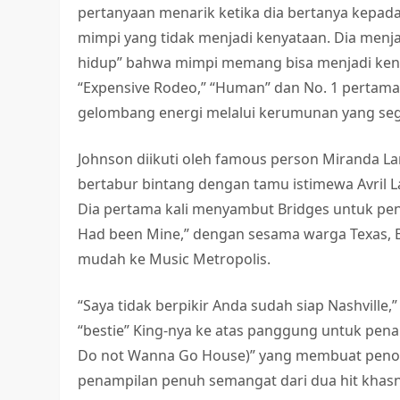
pertanyaan menarik ketika dia bertanya kepad
mimpi yang tidak menjadi kenyataan. Dia men
hidup” bahwa mimpi memang bisa menjadi kenya
“Expensive Rodeo,” “Human” dan No. 1 pertaman
gelombang energi melalui kerumunan yang se
Johnson diikuti oleh famous person Miranda La
bertabur bintang dengan tamu istimewa Avril La
Dia pertama kali menyambut Bridges untuk pen
Had been Mine,” dengan sesama warga Texas,
mudah ke Music Metropolis.
“Saya tidak berpikir Anda sudah siap Nashvil
“bestie” King-nya ke atas panggung untuk pena
Do not Wanna Go House)” yang membuat penont
penampilan penuh semangat dari dua hit khas