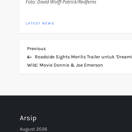
Foto: David Wolff-Patrick/Redferns
LATEST NEWS
P
Previous
Previous
Post
Roadside Sights Merilis Trailer untuk ‘Dream
o
Wild,’ Movie Donnie & Joe Emerson
s
t
n
Arsip
a
August 2026