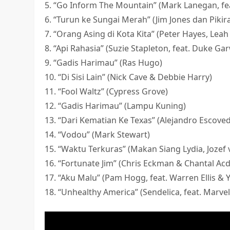
5. “Go Inform The Mountain” (Mark Lanegan, fea
6. “Turun ke Sungai Merah” (Jim Jones dan Pikir
7. “Orang Asing di Kota Kita” (Peter Hayes, Lea
8. “Api Rahasia” (Suzie Stapleton, feat. Duke G
9. “Gadis Harimau” (Ras Hugo)
10. “Di Sisi Lain” (Nick Cave & Debbie Harry)
11. “Fool Waltz” (Cypress Grove)
12. “Gadis Harimau” (Lampu Kuning)
13. “Dari Kematian Ke Texas” (Alejandro Escove
14. “Vodou” (Mark Stewart)
15. “Waktu Terkuras” (Makan Siang Lydia, Jozef
16. “Fortunate Jim” (Chris Eckman & Chantal Acd
17. “Aku Malu” (Pam Hogg, feat. Warren Ellis & 
18. “Unhealthy America” (Sendelica, feat. Marv