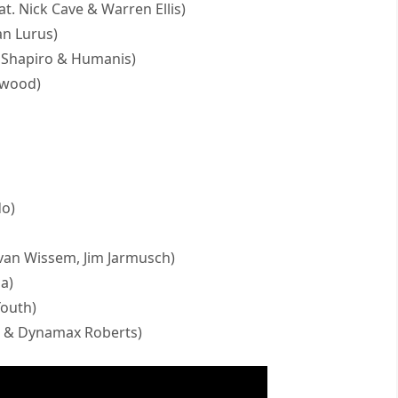
t. Nick Cave & Warren Ellis)
an Lurus)
h Shapiro & Humanis)
arwood)
do)
 van Wissem, Jim Jarmusch)
a)
Youth)
el & Dynamax Roberts)