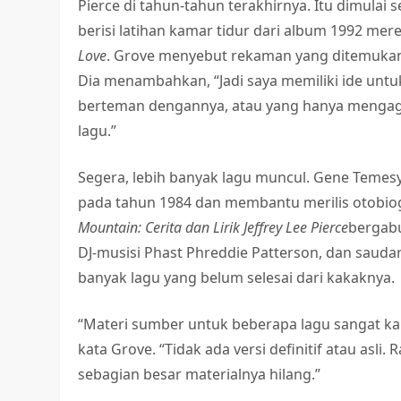
Pierce di tahun-tahun terakhirnya. Itu dimula
berisi latihan kamar tidur dari album 1992 mer
Love
. Grove menyebut rekaman yang ditemukan 
Dia menambahkan, “Jadi saya memiliki ide untu
berteman dengannya, atau yang hanya menga
lagu.”
Segera, lebih banyak lagu muncul. Gene Teme
pada tahun 1984 dan membantu merilis otobiog
Mountain: Cerita dan Lirik Jeffrey Lee Pierce
bergabu
DJ-musisi Phast Phreddie Patterson, dan saud
banyak lagu yang belum selesai dari kakaknya.
“Materi sumber untuk beberapa lagu sangat kab
kata Grove. “Tidak ada versi definitif atau asl
sebagian besar materialnya hilang.”