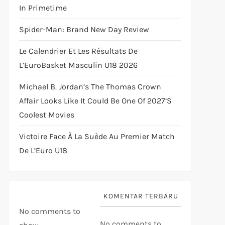
In Primetime
Spider-Man: Brand New Day Review
Le Calendrier Et Les Résultats De
L’EuroBasket Masculin U18 2026
Michael B. Jordan’s The Thomas Crown
Affair Looks Like It Could Be One Of 2027’s
Coolest Movies
Victoire Face À La Suède Au Premier Match
De L’Euro U18
KOMENTAR TERBARU
No comments to
No comments to