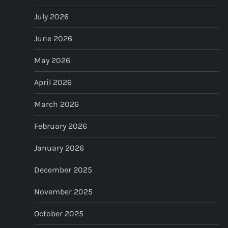
v
July 2026
i
June 2026
g
May 2026
a
April 2026
t
March 2026
i
February 2026
o
January 2026
n
December 2025
November 2025
October 2025