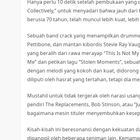
Hanya perlu 10 detik setelah pembukaan yang d
Collectively,” untuk menyadari bahwa jauh dari 
berusia 70 tahun, telah muncul lebih kuat, leb
Sebuah band crack yang menampilkan drummer 
Pettibone, dan mantan kibordis Stevie Ray V
yang beralih dari rawa merayap “This Is Not My 
Me” dan petikan lagu “Stolen Moments”, sebua
dengan melodi yang kokoh dan kuat, didorong o
diliputi oleh hasrat yang tertahan, tetapi dia m
Mustahil untuk tidak tergerak oleh narasi usa
pendiri The Replacements, Bob Stinson, atau “J
bagaimana mesin tituler menyembuhkan kesep
Kisah-kisah ini beresonansi dengan kekuatan 
dipanggil oleh beberapa seniman lain. Kemamp