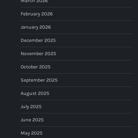
March 2026
t
February 2026
i
January 2026
o
December 2025
n
November 2025
October 2025
September 2025
August 2025
July 2025
June 2025
May 2025