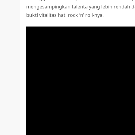
mengesampingkan talenta yang lebih rendah d
bukti vitalitas hati rock ‘n’ roll-nya.