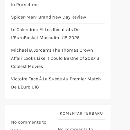
In Primetime
Spider-Man: Brand New Day Review
Le Calendrier Et Les Résultats De
L’EuroBasket Masculin U18 2026
Michael B. Jordan’s The Thomas Crown
Affair Looks Like It Could Be One Of 2027’s
Coolest Movies
Victoire Face À La Suède Au Premier Match
De L’Euro U18
KOMENTAR TERBARU
No comments to
No comments to