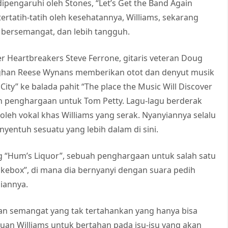
ipengaruhi oleh Stones, “Let’s Get the Band Again
tertatih-tatih oleh kesehatannya, Williams, sekarang
ih bersemangat, dan lebih tangguh.
Heartbreakers Steve Ferrone, gitaris veteran Doug
aughan Reese Wynans memberikan otot dan denyut musik
City” ke balada pahit “The place the Music Will Discover
h penghargaan untuk Tom Petty. Lagu-lagu berderak
leh vokal khas Williams yang serak. Nyanyiannya selalu
enyentuh sesuatu yang lebih dalam di sini.
ng “Hum’s Liquor”, sebuah penghargaan untuk salah satu
ukebox”, di mana dia bernyanyi dengan suara pedih
iannya.
dan semangat yang tak tertahankan yang hanya bisa
uan Williams untuk bertahan pada isu-isu yang akan