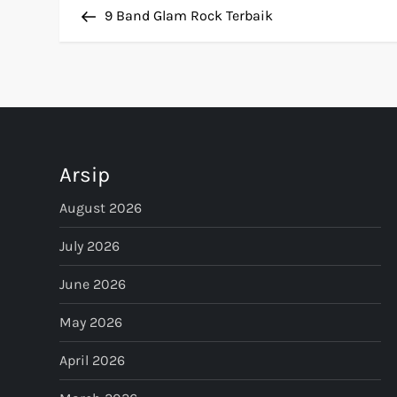
Post
9 Band Glam Rock Terbaik
o
s
t
n
Arsip
a
August 2026
v
July 2026
i
June 2026
May 2026
g
April 2026
a