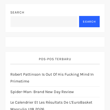
a
SEARCH
v
SEARCH
i
g
a
POS-POS TERBARU
t
Robert Pattinson Is Out Of His Fucking Mind In
i
Primetime
o
Spider-Man: Brand New Day Review
n
Le Calendrier Et Les Résultats De L’EuroBasket
Masculin U18 2026