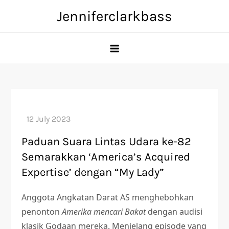
Skip
Jenniferclarkbass
to
content
Paduan Suara Lintas Udara ke-82
Semarakkan ‘America’s Acquired
Expertise’ dengan “My Lady”
Anggota Angkatan Darat AS menghebohkan
penonton
Amerika mencari Bakat
dengan audisi
klasik Godaan mereka. Menjelang episode yang