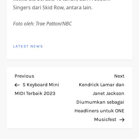
Singers dari Skid Row, antara lain.
Foto oleh: Trae Patton/NBC
LATEST NEWS
P
Previous
Next
Previous
Next
Post
Post
5 Keyboard Mini
Kendrick Lamar dan
o
MIDI Terbaik 2023
Janet Jackson
Diumumkan sebagai
s
Headliners untuk ONE
t
Musicfest
n