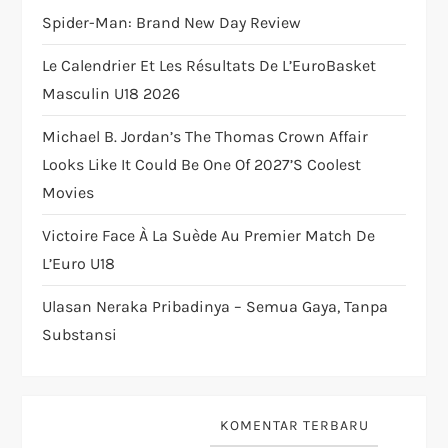
t
Spider-Man: Brand New Day Review
i
Le Calendrier Et Les Résultats De L’EuroBasket
Masculin U18 2026
o
Michael B. Jordan’s The Thomas Crown Affair
n
Looks Like It Could Be One Of 2027’s Coolest
Movies
Victoire Face À La Suède Au Premier Match De
L’Euro U18
Ulasan Neraka Pribadinya – Semua Gaya, Tanpa
Substansi
KOMENTAR TERBARU