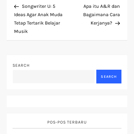
P
Post
Post
Songwriter U: 5
Apa itu A&R dan
o
Ideas Agar Anak Muda
Bagaimana Cara
Tetap Tertarik Belajar
Kerjanya?
s
Musik
t
n
SEARCH
a
SEARCH
v
i
g
POS-POS TERBARU
a