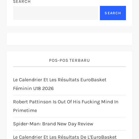
SEARCH
a
SEARCH
v
i
g
POS-POS TERBARU
a
t
Le Calendrier Et Les Résultats EuroBasket
Féminin U18 2026
i
Robert Pattinson Is Out Of His Fucking Mind In
o
Primetime
n
Spider-Man: Brand New Day Review
Le Calendrier Et Les Résultats De L’EuroBasket