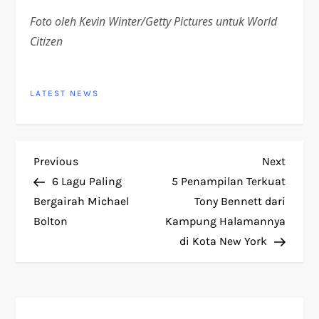
Foto oleh Kevin Winter/Getty Pictures untuk World
Citizen
LATEST NEWS
P
Previous
Next
Previous
Next
Post
Post
6 Lagu Paling
5 Penampilan Terkuat
o
Bergairah Michael
Tony Bennett dari
Bolton
Kampung Halamannya
s
di Kota New York
t
n