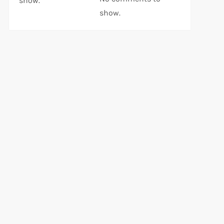
show.
show.