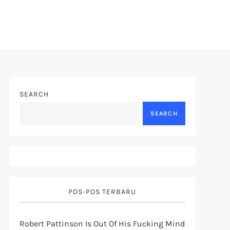
SEARCH
SEARCH
POS-POS TERBARU
Robert Pattinson Is Out Of His Fucking Mind