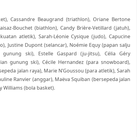
sket), Cassandre Beaugrand (triathlon), Oriane Bertone
raisaz-Bouchet (biathlon), Candy Brière-Vetillard (jatuh),
uatan atletik), Sarah-Léonie Cysique (judo), Capucine
o), Justine Dupont (selancar), Noémie Equy (papan salju
 gunung ski), Estelle Gaspard (ju-jitsu), Célia Géry
kian gunung ski), Cécile Hernandez (para snowboard),
epeda jalan raya), Marie N’Goussou (para atletik), Sarah
Pauline Ranvier (anggar), Maëva Squiban (bersepeda jalan
 Williams (bola basket).