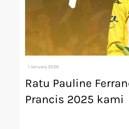
Ratu Pauline Ferran
Prancis 2025 kami