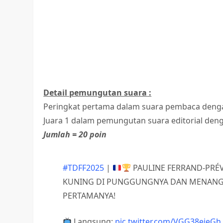
Detail pemungutan suara
:
Peringkat pertama dalam suara pembaca dengan
Juara 1 dalam pemungutan suara editorial den
Jumlah = 20 poin
#TDFF2025
|
PAULINE FERRAND-PRÉV
KUNING DI PUNGGUNGNYA DAN MENANGKA
PERTAMANYA!
Langsung:
pic.twitter.com/VGG38eieGh