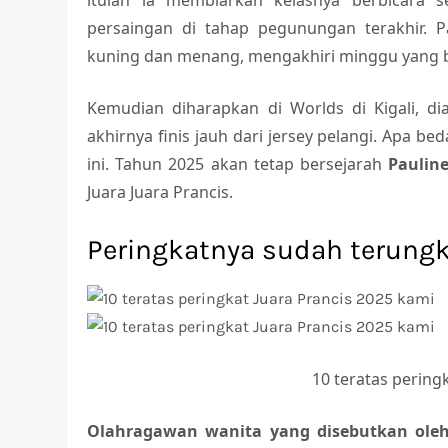
itulah ia membiarkan kelasnya berbicara 
persaingan di tahap pegunungan terakhir. 
kuning dan menang, mengakhiri minggu yang b
Kemudian diharapkan di Worlds di Kigali, d
akhirnya finis jauh dari jersey pelangi. Apa 
ini. Tahun 2025 akan tetap bersejarah
Pauline
Juara Juara Prancis.
Peringkatnya sudah terung
10 teratas pering
Olahragawan wanita yang disebutkan oleh s