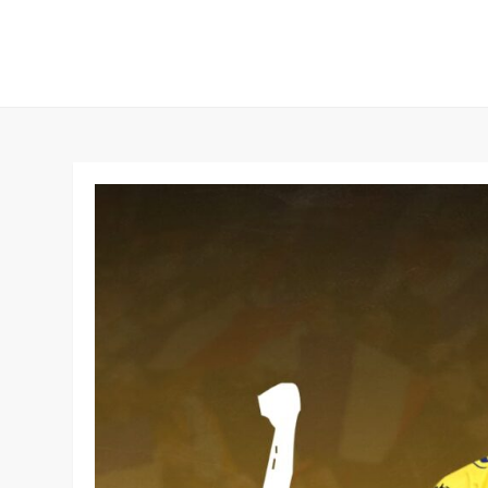
Skip
to
content