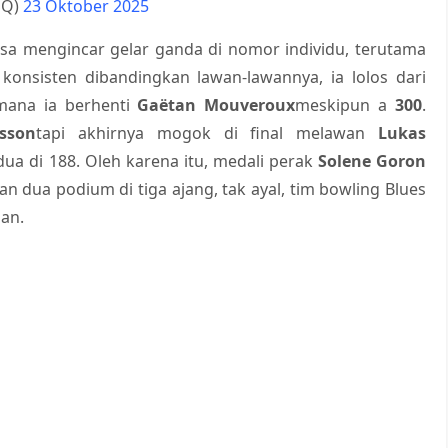
SQ)
23 Oktober 2025
sa mengincar gelar ganda di nomor individu, terutama
konsisten dibandingkan lawan-lawannya, ia lolos dari
 mana ia berhenti
Gaëtan Mouveroux
meskipun a
300
.
sson
tapi akhirnya mogok di final melawan
Lukas
ua di 188. Oleh karena itu, medali perak
Solene Goron
n dua podium di tiga ajang, tak ayal, tim bowling Blues
san.