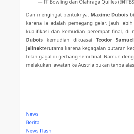
— FF Bowling dan Olahraga Quilles (@FFB
Dan mengingat bentuknya,
Maxime Dubois
bi
karena ia adalah pemegang gelar. Jauh lebih 
kualifikasi dan kemudian perempat final, di
Dubois
kemudian dikuasai
Teodor Samuel
Jelínek
terutama karena kegagalan putaran ked
telah gagal di gerbang semi final. Namun denga
melakukan lawatan ke Austria bukan tanpa ala
News
Berita
News Flash