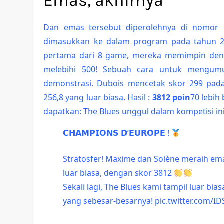
Emas, akhirnya
Dan emas tersebut diperolehnya di nomo
dimasukkan ke dalam program pada tahun 20
pertama dari 8 game, mereka memimpin de
melebihi 500! Sebuah cara untuk mengumu
demonstrasi. Dubois mencetak skor 299 pada
256,8 yang luar biasa. Hasil :
3812 poin
70 lebih
dapatkan: The Blues unggul dalam kompetisi ini
𝗖𝗛𝗔𝗠𝗣𝗜𝗢𝗡𝗦 𝗗’𝗘𝗨𝗥𝗢𝗣𝗘 !
Stratosfer! Maxime dan Solène meraih e
luar biasa, dengan skor 3812
Sekali lagi, The Blues kami tampil luar bia
yang sebesar-besarnya!
pic.twitter.com/ID