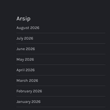
n
Arsip
a
August 2026
v
July 2026
i
June 2026
g
May 2026
a
April 2026
t
March 2026
i
February 2026
o
January 2026