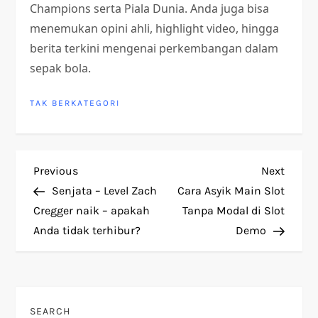
Champions serta Piala Dunia. Anda juga bisa
menemukan opini ahli, highlight video, hingga
berita terkini mengenai perkembangan dalam
sepak bola.
TAK BERKATEGORI
P
Previous
Next
Previous
Next
Post
Post
Senjata – Level Zach
Cara Asyik Main Slot
o
Cregger naik – apakah
Tanpa Modal di Slot
Anda tidak terhibur?
Demo
s
t
n
SEARCH