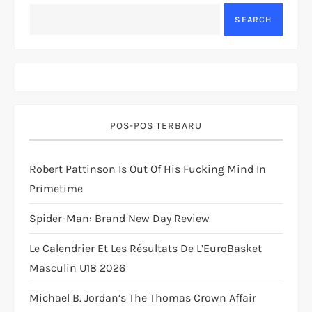
a
SEARCH
v
i
g
POS-POS TERBARU
a
Robert Pattinson Is Out Of His Fucking Mind In
t
Primetime
i
Spider-Man: Brand New Day Review
o
Le Calendrier Et Les Résultats De L’EuroBasket
Masculin U18 2026
n
Michael B. Jordan’s The Thomas Crown Affair