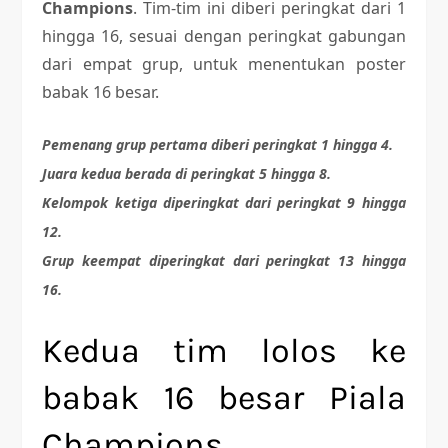
Champions
. Tim-tim ini diberi peringkat dari 1
hingga 16, sesuai dengan peringkat gabungan
dari empat grup, untuk menentukan poster
babak 16 besar.
Pemenang grup pertama diberi peringkat 1 hingga 4.
Juara kedua berada di peringkat 5 hingga 8.
Kelompok ketiga diperingkat dari peringkat 9 hingga
12.
Grup keempat diperingkat dari peringkat 13 hingga
16.
Kedua tim lolos ke
babak 16 besar Piala
Champions