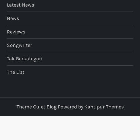
Latest News
News
Reviews
Songwriter
Tak Berkategori
The List
Theme Quiet Blog Powered by
Kantipur Themes