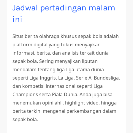
Jadwal pertadingan malam
ini
Situs berita olahraga khusus sepak bola adalah
platform digital yang fokus menyajikan
informasi, berita, dan analisis terkait dunia
sepak bola. Sering menyajikan liputan
mendalam tentang liga-liga utama dunia
seperti Liga Inggris, La Liga, Serie A, Bundesliga,
dan kompetisi internasional seperti Liga
Champions serta Piala Dunia. Anda juga bisa
menemukan opini ahli, highlight video, hingga
berita terkini mengenai perkembangan dalam
sepak bola.