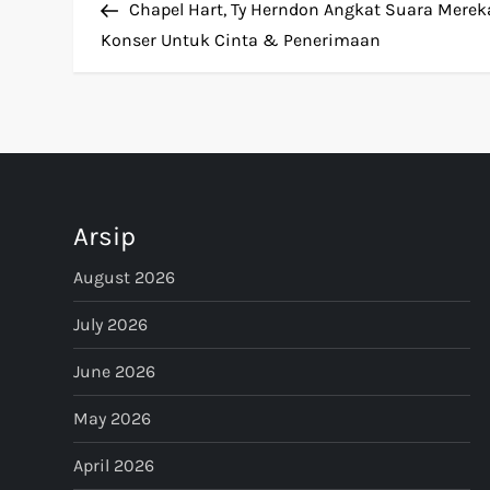
Post
Chapel Hart, Ty Herndon Angkat Suara Merek
o
Konser Untuk Cinta & Penerimaan
s
t
n
Arsip
a
August 2026
v
July 2026
i
June 2026
g
May 2026
a
April 2026