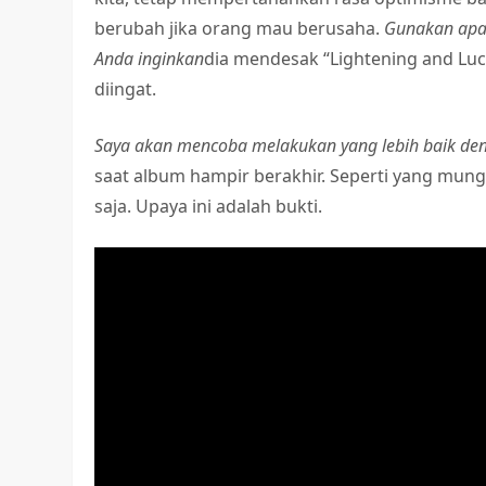
berubah jika orang mau berusaha.
Gunakan apa
Anda inginkan
dia mendesak “Lightening and Luc
diingat.
Saya akan mencoba melakukan yang lebih baik den
saat album hampir berakhir. Seperti yang mung
saja. Upaya ini adalah bukti.