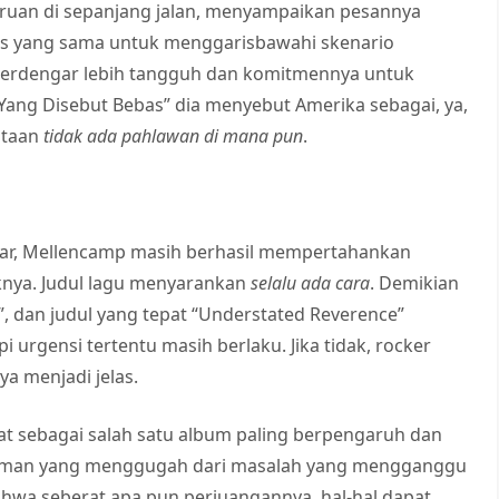
eruan di sepanjang jalan, menyampaikan pesannya
tas yang sama untuk menggarisbawahi skenario
ah terdengar lebih tangguh dan komitmennya untuk
ang Disebut Bebas” dia menyebut Amerika sebagai, ya,
ataan
tidak ada pahlawan di mana pun
.
mar, Mellencamp masih berhasil mempertahankan
nya. Judul lagu menyarankan
selalu ada cara
. Demikian
d”, dan judul yang tepat “Understated Reverence”
 urgensi tertentu masih berlaku. Jika tidak, rocker
a menjadi jelas.
t sebagai salah satu album paling berpengaruh dan
kuman yang menggugah dari masalah yang mengganggu
hwa seberat apa pun perjuangannya, hal-hal dapat