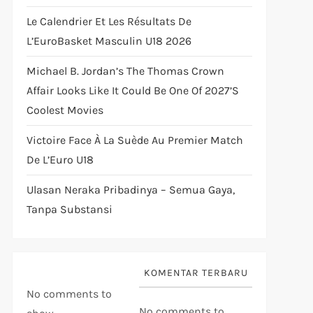
Le Calendrier Et Les Résultats De
L’EuroBasket Masculin U18 2026
Michael B. Jordan’s The Thomas Crown
Affair Looks Like It Could Be One Of 2027’s
Coolest Movies
Victoire Face À La Suède Au Premier Match
De L’Euro U18
Ulasan Neraka Pribadinya – Semua Gaya,
Tanpa Substansi
KOMENTAR TERBARU
No comments to
No comments to