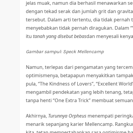
jelas muak, namun dia berhasil menawarkan s
dengan tekad serak dan jumlah grit dan gravi
tersebut. Dalam arti tertentu, dia tidak pern
menyebabkan tidak pernah diragukan. Dalam “Y
itu
tanah yang disebut bebas
dan menyesali keny
Gambar sampul: Speck Mellencamp
Namun, terlepas dari pengamatan yang terce
optimismenya, betapapun menyakitkan tampak
pula, “The Kindness of Lovers”, “Excellent Worl
mengambil pendekatan yang lebih tenang, tetapi
tanpa henti “One Extra Trick” membuat semuany
Akhirnya,
Turunnya Orpheus
menempati peringka
menarik sepanjang karier Mellencamp. Rang
kita, tetap mempertahankan rasa optimisme ba