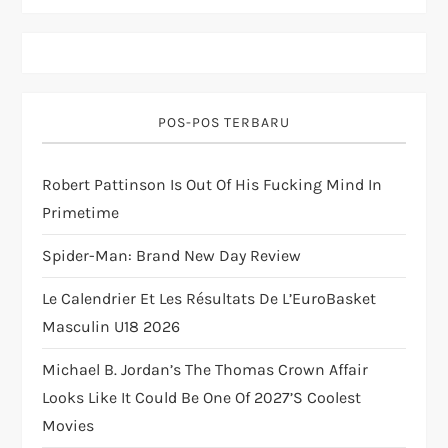
i
g
a
POS-POS TERBARU
t
Robert Pattinson Is Out Of His Fucking Mind In
i
Primetime
o
Spider-Man: Brand New Day Review
n
Le Calendrier Et Les Résultats De L’EuroBasket
Masculin U18 2026
Michael B. Jordan’s The Thomas Crown Affair
Looks Like It Could Be One Of 2027’s Coolest
Movies