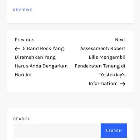
REVIEWS
P
Previous
Next
Previous
Next
Post
Post
5 Band Rock Yang
Assessment: Robert
o
Diremehkan Yang
Ellis Mengambil
Harus Anda Dengarkan
Pendekatan Tenang di
s
Hari Ini
‘Yesterday’s
t
Information’
n
a
SEARCH
v
SEARCH