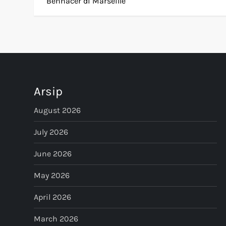
o
Bennacer di Marseille
s
t
n
Arsip
a
August 2026
v
July 2026
i
June 2026
g
May 2026
a
April 2026
t
March 2026