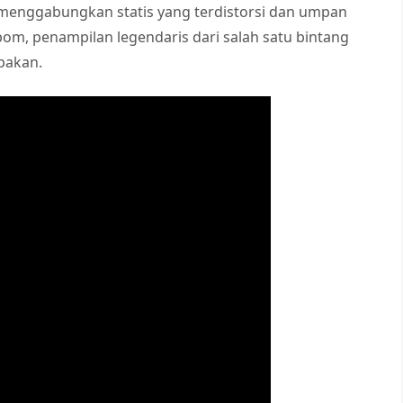
menggabungkan statis yang terdistorsi dan umpan
bom, penampilan legendaris dari salah satu bintang
upakan.