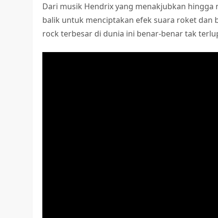
Dari musik Hendrix yang menakjubkan hingga 
balik untuk menciptakan efek suara roket dan 
rock terbesar di dunia ini benar-benar tak terl