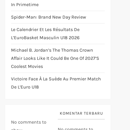
In Primetime
Spider-Man: Brand New Day Review
Le Calendrier Et Les Résultats De
L’EuroBasket Masculin U18 2026
Michael B. Jordan’s The Thomas Crown
Affair Looks Like It Could Be One Of 2027’s
Coolest Movies
Victoire Face À La Suède Au Premier Match
De L’Euro U18
KOMENTAR TERBARU
No comments to
No comments to