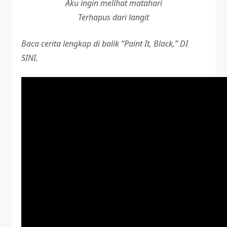
Aku ingin melihat matahari
Terhapus dari langit
Baca cerita lengkap di balik “Paint It, Black,” DI
SINI.