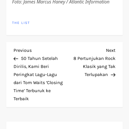
Foto: James Marcus Haney / Atlantic Information
THE LIST
P
Previous
Next
Previous
Next
Post
Post
50 Tahun Setelah
8 Pertunjukan Rock
o
Dirilis, Kami Beri
Klasik yang Tak
Peringkat Lagu-Lagu
Terlupakan
s
dari Tom Waits ‘Closing
t
Time’ Terburuk ke
Terbaik
n
a