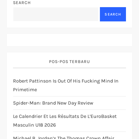
v
SEARCH
SEARCH
i
g
a
t
POS-POS TERBARU
i
Robert Pattinson Is Out Of His Fucking Mind In
Primetime
o
Spider-Man: Brand New Day Review
n
Le Calendrier Et Les Résultats De L’EuroBasket
Masculin U18 2026
Michael B. Jordan’s The Thomas Crown Affair