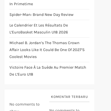
In Primetime
Spider-Man: Brand New Day Review
Le Calendrier Et Les Résultats De
L’EuroBasket Masculin U18 2026
Michael B. Jordan’s The Thomas Crown
Affair Looks Like It Could Be One Of 2027’s
Coolest Movies
Victoire Face À La Suède Au Premier Match
De L’Euro U18
KOMENTAR TERBARU
No comments to
No comments to