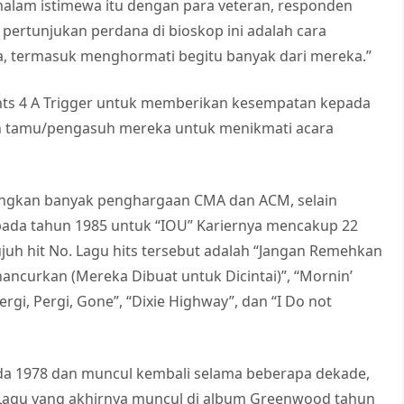
alam istimewa itu dengan para veteran, responden
ertunjukan perdana di bioskop ini adalah cara
a, termasuk menghormati begitu banyak dari mereka.”
nts 4 A Trigger untuk memberikan kesempatan kepada
an tamu/pengasuh mereka untuk menikmati acara
ngkan banyak penghargaan CMA dan ACM, selain
pada tahun 1985 untuk “IOU” Kariernya mencakup 22
juh hit No. Lagu hits tersebut adalah “Jangan Remehkan
ancurkan (Mereka Dibuat untuk Dicintai)”, “Mornin’
gi, Pergi, Gone”, “Dixie Highway”, dan “I Do not
pada 1978 dan muncul kembali selama beberapa dekade,
 Lagu yang akhirnya muncul di album Greenwood tahun