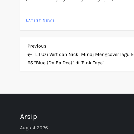
LATEST NEWS
P
Previous
Previous
Post
Lil Uzi Vert dan Nicki Minaj Mengcover lagu Ei
o
65 “Blue (Da Ba Dee)” di ‘Pink Tape’
s
t
n
Arsip
a
August 2026
v