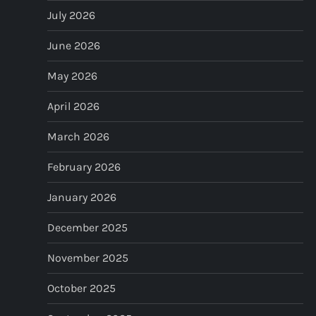
July 2026
i
June 2026
g
May 2026
a
April 2026
t
March 2026
i
February 2026
o
January 2026
n
December 2025
November 2025
October 2025