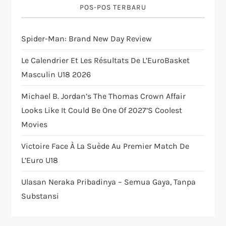
POS-POS TERBARU
a
t
Spider-Man: Brand New Day Review
i
Le Calendrier Et Les Résultats De L’EuroBasket
Masculin U18 2026
o
Michael B. Jordan’s The Thomas Crown Affair
n
Looks Like It Could Be One Of 2027’s Coolest
Movies
Victoire Face À La Suède Au Premier Match De
L’Euro U18
Ulasan Neraka Pribadinya – Semua Gaya, Tanpa
Substansi