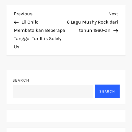
P
Previous
Next
Previous
Next
Post
Post
Lil Child
6 Lagu Mushy Rock dari
o
Membatalkan Beberapa
tahun 1960-an
Tanggal Tur It is Solely
s
Us
t
n
SEARCH
a
SEARCH
v
i
g