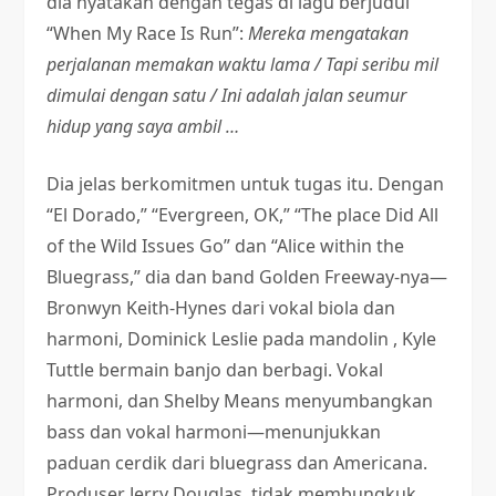
dia nyatakan dengan tegas di lagu berjudul
“When My Race Is Run”:
Mereka mengatakan
perjalanan memakan waktu lama / Tapi seribu mil
dimulai dengan satu /
Ini adalah jalan seumur
hidup yang saya ambil …
Dia jelas berkomitmen untuk tugas itu. Dengan
“El Dorado,” “Evergreen, OK,” “The place Did All
of the Wild Issues Go” dan “Alice within the
Bluegrass,” dia dan band Golden Freeway-nya—
Bronwyn Keith-Hynes dari vokal biola dan
harmoni, Dominick Leslie pada mandolin , Kyle
Tuttle bermain banjo dan berbagi. Vokal
harmoni, dan Shelby Means menyumbangkan
bass dan vokal harmoni—menunjukkan
paduan cerdik dari bluegrass dan Americana.
Produser Jerry Douglas, tidak membungkuk