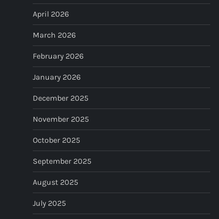
g
April 2026
i
March 2026
n
February 2026
a
January 2026
t
December 2025
i
November 2025
o
October 2025
n
September 2025
August 2025
July 2025