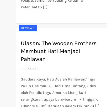
Folds 5, sambil bertualang ke dunia
keterlibatan […]
REVIEWS
Ulasan: The Wooden Brothers
Membuat Hati Menjadi
Pahlawan
Saudara Kayu/Hati Adalah Pahlawan/ Tiga
Puluh Harimau3.5 Dari Lima Bintang Video
oleh Penulis Lagu Amerika Mengikuti
serangkaian upaya baru-baru ini – Tinggal di
Fillmore (2019), Kerajaan dalam Pikiranku […]