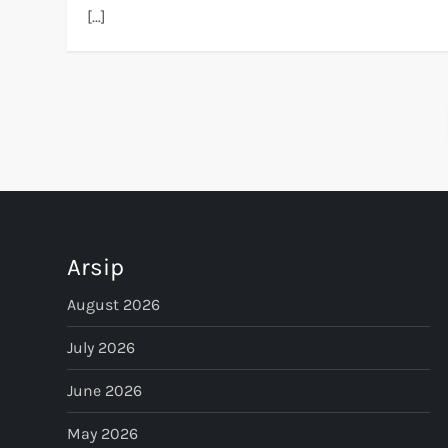
[…]
P
o
s
t
Arsip
s
August 2026
p
July 2026
June 2026
a
May 2026