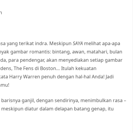
n
asa yang terikat indra. Meskipun
SAYA
melihat apa-apa
nyak gambar romantis: bintang, awan, matahari, bulan
Anda, para pendengar, akan menyediakan setiap gambar
rdens, The Fens di Boston… Itulah kekuatan
ata Harry Warren penuh dengan hal-hal Anda! Jadi
amu!
 barisnya ganjil, dengan sendirinya, menimbulkan rasa –
, meskipun diatur dalam delapan batang genap, itu