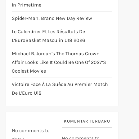
In Primetime
Spider-Man: Brand New Day Review
Le Calendrier Et Les Résultats De
L’EuroBasket Masculin U18 2026
Michael B. Jordan’s The Thomas Crown
Affair Looks Like It Could Be One Of 2027’s
Coolest Movies
Victoire Face À La Suède Au Premier Match
De L’Euro U18
KOMENTAR TERBARU
No comments to
No comments to