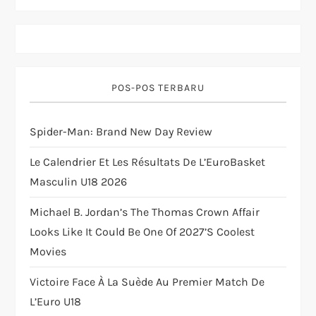
i
g
POS-POS TERBARU
a
t
Spider-Man: Brand New Day Review
i
Le Calendrier Et Les Résultats De L’EuroBasket
Masculin U18 2026
o
Michael B. Jordan’s The Thomas Crown Affair
n
Looks Like It Could Be One Of 2027’s Coolest
Movies
Victoire Face À La Suède Au Premier Match De
L’Euro U18