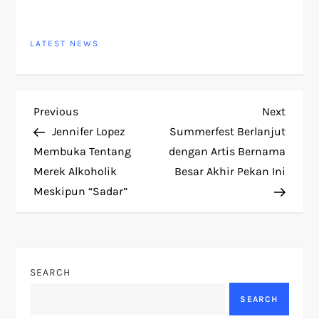
LATEST NEWS
P
Previous
Next
Previous
Next
Post
Post
Jennifer Lopez
Summerfest Berlanjut
o
Membuka Tentang
dengan Artis Bernama
Merek Alkoholik
Besar Akhir Pekan Ini
s
Meskipun “Sadar”
t
n
SEARCH
a
SEARCH
v