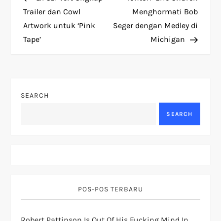
o
Trailer dan Cowl
Menghormati Bob
Artwork untuk ‘Pink
Seger dengan Medley di
s
Tape’
Michigan
t
n
SEARCH
a
SEARCH
v
i
g
POS-POS TERBARU
a
t
Robert Pattinson Is Out Of His Fucking Mind In