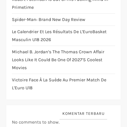
Primetime
i
Spider-Man: Brand New Day Review
o
Le Calendrier Et Les Résultats De L’EuroBasket
n
Masculin U18 2026
Michael B. Jordan’s The Thomas Crown Affair
Looks Like It Could Be One Of 2027’s Coolest
Movies
Victoire Face À La Suède Au Premier Match De
L’Euro U18
KOMENTAR TERBARU
No comments to show.