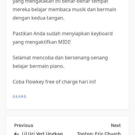
yang mengatakan ini benar-benar tempat
mereka belajar membaca musik dan bermain
dengan kedua tangan.
Pastikan Anda sudah menyiapkan keyboard
yang mengaktifkan MIDI!
Selamat mencoba dan bersenang-senang
belajar bermain piano.
Coba Flowkey free of charge hari ini!
GEARS
P
Previous
Next
Previous
Next
Post
Post
Lil Uzi Vert Ungkap
Tonton: Eric Church